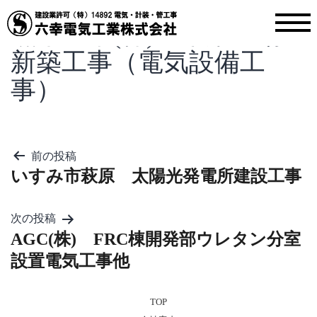
黒木工業(株) 千葉工場
新築工事（電気設備工
事）
投
前の投稿
稿
いすみ市萩原 太陽光発電所建設工事
ナ
ビ
ゲ
次の投稿
ー
AGC(株) FRC棟開発部ウレタン分室
シ
ョ
設置電気工事他
ン
TOP